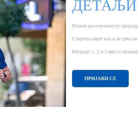
ДЕТАЉИ
Изазов кроз нетакнуту природу
Стартни пакет као и за трке на
Награде: 1, 2 и 3 мјесто мушк
ПРИЈАВИ СЕ