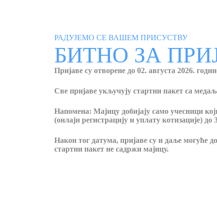
РАДУЈЕМО СЕ ВАШЕМ ПРИСУСТВУ
БИТНО ЗА ПРИ
Пријаве су отворене до 02. августа 2026. годин
Све пријаве укључују стартни пакет са медаљ
Напомена: Мајицу добијају само учесници ко
(онлајн регистрацију и уплату котизације) до 3
Након тог датума, пријаве су и даље могуће до 
стартни пакет не садржи мајицу.