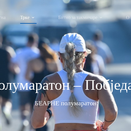
тна
Трке
Битно за такмичаре
О 
лумаратон – Побједа
БЕАРНЕ полумаратон