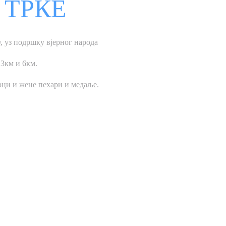
 ТРКЕ
, уз подршку вјерног народа
 3км и 6км.
арци и жене пехари и медаље.