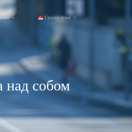
нама
Српски језик
 над собом