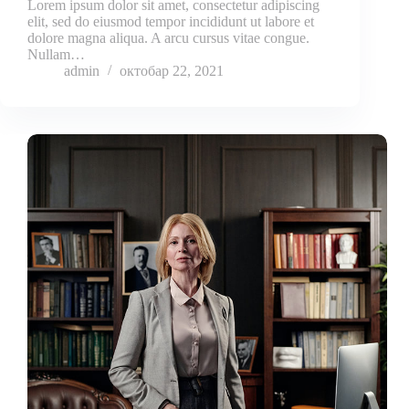
Lorem ipsum dolor sit amet, consectetur adipiscing
elit, sed do eiusmod tempor incididunt ut labore et
dolore magna aliqua. A arcu cursus vitae congue.
Nullam…
admin
октобар 22, 2021