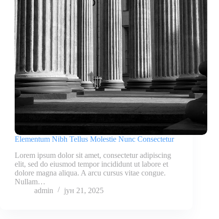
Elementum Nibh Tellus Molestie Nunc Consectetur
Lorem ipsum dolor sit amet, consectetur adipiscing
elit, sed do eiusmod tempor incididunt ut labore et
dolore magna aliqua. A arcu cursus vitae congue.
Nullam…
admin
јун 21, 2025