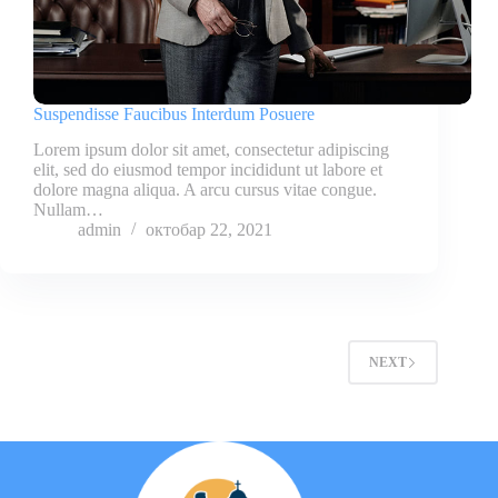
Suspendisse Faucibus Interdum Posuere
Lorem ipsum dolor sit amet, consectetur adipiscing
elit, sed do eiusmod tempor incididunt ut labore et
dolore magna aliqua. A arcu cursus vitae congue.
Nullam…
admin
октобар 22, 2021
NEXT