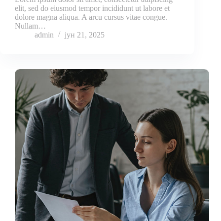
elit, sed do eiusmod tempor incididunt ut labore et
dolore magna aliqua. A arcu cursus vitae congue.
Nullam…
admin
јун 21, 2025