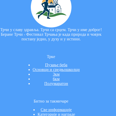
Трчи у славу здравља. Трчи са срцем. Трчи у име доброг!
Берaне Трчи - Фестивал Трчања је када природа и човјек
постану једно, у духу и у истини.
Трке
Пузање беба
Основци и средњошколци
3км
6км
Полумаратон
Битно за такмичаре
Све информације
Категорије и награде