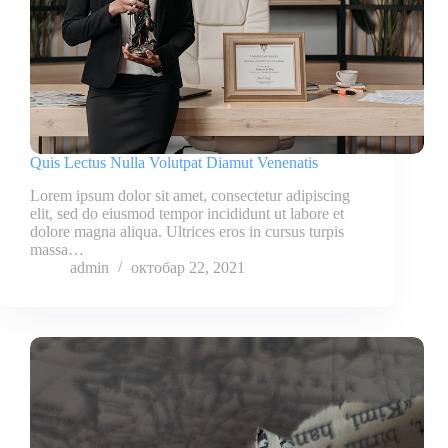
Quis Lectus Nulla Volutpat Diamut Venenatis
Lorem ipsum dolor sit amet, consectetur adipiscing
elit, sed do eiusmod tempor incididunt ut labore et
dolore magna aliqua. Ultrices eros in cursus turpis
massa…
admin
октобар 22, 2021